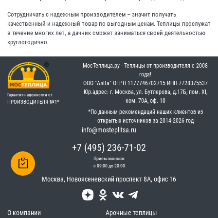
Сотрудничать с надежным производителем – значит получать
качественный и надежный товар по выгодным ценам. Теплицы прослужат
в течение многих лет, а дачник сможет заниматься своей деятельностью
круглогодично.
МосТеплица.ру - Теплицы от производителя с 2008
года!
OOO "АлВа"
OГРН ‎1177746702715
ИНН ‎7728375537
Юр.адрес: г. Москва, ул. Бутлерова, д.17Б, пом. XI,
Гарантия надежности от
ком. 70А, оф. 10
ПРОИЗВОДИТЕЛЯ №1*
*По данным рекомендаций наших клиентов из
открытых источников за 2014-2026 год
info@mosteplitsa.ru
+7 (495) 236-71-02
Прием звонков:
с 09:00 до 20:00
Москва
,
Новоясеневский проспект 8А, офис 16
О компании
Арочные теплицы