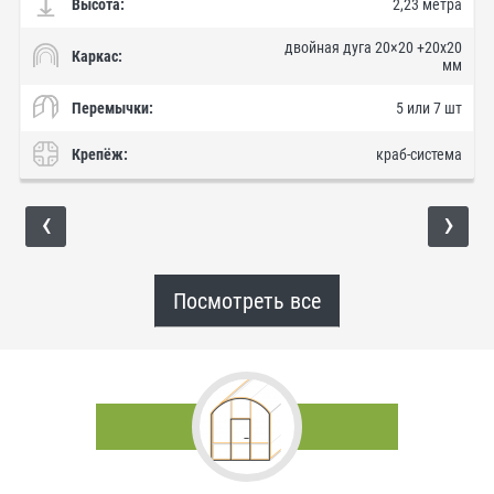
Высота:
2,23 метра
двойная дуга 20×20 +20х20
Каркас:
мм
Перемычки:
5 или 7 шт
Крепёж:
краб-система
‹
›
Посмотреть все