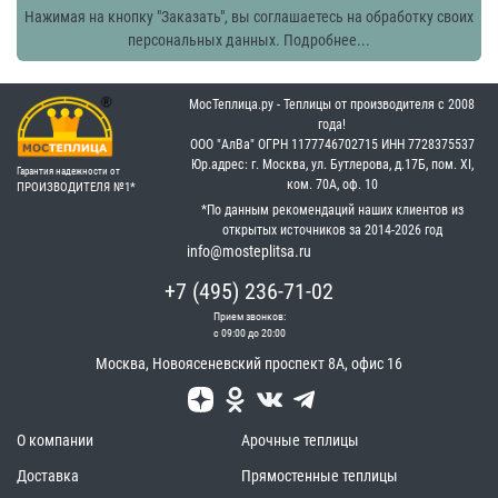
Нажимая на кнопку "Заказать", вы соглашаетесь на обработку своих
персональных данных.
Подробнее...
МосТеплица.ру - Теплицы от производителя с 2008
года!
OOO "АлВа"
OГРН ‎1177746702715
ИНН ‎7728375537
Юр.адрес: г. Москва, ул. Бутлерова, д.17Б, пом. XI,
Гарантия надежности от
ком. 70А, оф. 10
ПРОИЗВОДИТЕЛЯ №1*
*По данным рекомендаций наших клиентов из
открытых источников за 2014-2026 год
info@mosteplitsa.ru
+7 (495) 236-71-02
Прием звонков:
с 09:00 до 20:00
Москва
,
Новоясеневский проспект 8А, офис 16
О компании
Арочные теплицы
Доставка
Прямостенные теплицы