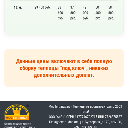
12 м.
29 400 руб.
33
37
42
50
58
600
800
000
400
800
руб.
руб.
руб.
руб.
руб.
Данные цены включают в себя полную
сборку теплицы "под ключ", никаких
дополнительных доплат.
МосТеплица.ру - Теплицы от производителя с 2008
года!
OOO "АлВа"
OГРН ‎1177746702715
ИНН ‎7728375537
Юр.адрес: г. Москва, ул. Бутлерова, д.17Б, пом. XI,
Гарантия надежности от
ком. 70А, оф. 10
ПРОИЗВОДИТЕЛЯ №1*