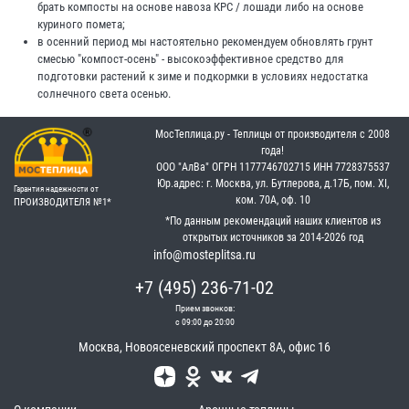
брать компосты на основе навоза КРС / лошади либо на основе
куриного помета;
в осенний период мы настоятельно рекомендуем обновлять грунт
смесью "компост-осень" - высокоэффективное средство для
подготовки растений к зиме и подкормки в условиях недостатка
солнечного света осенью.
МосТеплица.ру - Теплицы от производителя с 2008
года!
OOO "АлВа"
OГРН ‎1177746702715
ИНН ‎7728375537
Юр.адрес: г. Москва, ул. Бутлерова, д.17Б, пом. XI,
Гарантия надежности от
ком. 70А, оф. 10
ПРОИЗВОДИТЕЛЯ №1*
*По данным рекомендаций наших клиентов из
открытых источников за 2014-2026 год
info@mosteplitsa.ru
+7 (495) 236-71-02
Прием звонков:
с 09:00 до 20:00
Москва
,
Новоясеневский проспект 8А, офис 16