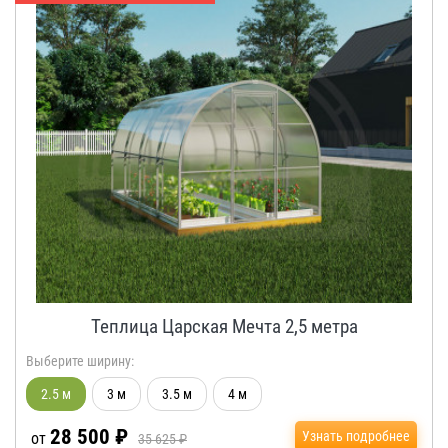
Теплица Царская Мечта 2,5 метра
Выберите ширину:
2.5 м
3 м
3.5 м
4 м
28 500 ₽
Узнать подробнее
от
35 625 ₽