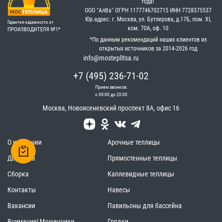
года!
OOO "АлВа"
OГРН ‎1177746702715
ИНН ‎7728375537
Юр.адрес: г. Москва, ул. Бутлерова, д.17Б, пом. XI,
Гарантия надежности от
ком. 70А, оф. 10
ПРОИЗВОДИТЕЛЯ №1*
*По данным рекомендаций наших клиентов из
открытых источников за 2014-2026 год
info@mosteplitsa.ru
+7 (495) 236-71-02
Прием звонков:
с 09:00 до 20:00
Москва
,
Новоясеневский проспект 8А, офис 16
О компании
Арочные теплицы
Доставка
Прямостенные теплицы
Сборка
Каплевидные теплицы
Контакты
Навесы
Вакансии
Павильоны для бассейна
Внимание! Мошенники
Грядки