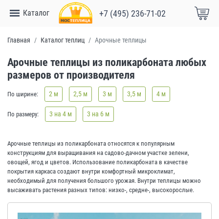
Каталог
+7 (495) 236-71-02
Главная
Каталог теплиц
Арочные теплицы
Арочные теплицы из поликарбоната любых
размеров от производителя
2 м
2,5 м
3 м
3,5 м
4 м
По ширине:
3 на 4 м
3 на 6 м
По размеру:
Арочные теплицы из поликарбоната относятся к популярным
конструкциям для выращивания на садово-дачном участке зелени,
овощей, ягод и цветов. Использование поликарбоната в качестве
покрытия каркаса создают внутри комфортный микроклимат,
необходимый для получения большого урожая. Внутри теплицы можно
высаживать растения разных типов: низко-, средне-, высокорослые.