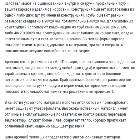
изготавливают из оцинкованных внутри и снаружи профильных труб –
защита каркаса изделия от коррозии. Конструкция бывает изготовлена из
одной либо двух дуг (усиленная конструкция). Трубы бывают разных
размеров: квадратные 20×20 мм, прямоугольные 40×20 мм. Для усиленных
конструкций используют комбинацию из труб сечения 20×20+20×20 мм,
либо 40×20+20×20 мм. Конструкции не накапливают на крыше снег, осадки
естественным путем скатываются на землю. Выгнутая форма каркаса
помогает снизить расход укрывного материала, при этом сохранить
повышенные несущие способности конструкции.
Арочная теплица компании «МосТеплица», при правильном распределении
перемычек, соединяющих между собой арки (дуги) и крепежных элементов
«краб-система» крепежа, способна выдержать достаточно большие
ветровые и снеговые нагрузки. Краб-система обеспечивает равномерное
распределение нагрузки на дуги и перемычки, которые лежат в одной
плоскости (поликарбонат лежит «на решетке» и не провисает).
В качестве укрывного материала используется сотовый поликарбонат,
имеет защиту от ультрафиолета. Высококачественный материал имеет
отличные эксплуатационные показатели: не боится резких перепадов
температуры, служит более 7 лет, сберегает тепло, хорошо пропускает
солнечный свет, надежно защищает растения.
Цена арочной теплицы определяется с учетом основных факторов: