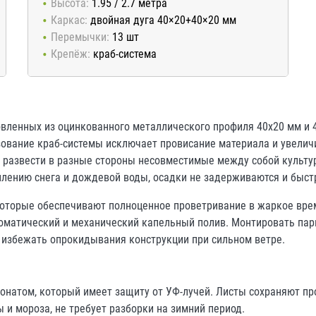
Высота:
1.95 / 2.7 метра
Каркас:
двойная дуга 40×20+40×20 мм
Перемычки:
13 шт
Крепёж:
краб-система
товленных из оцинкованного металлического профиля 40х20 мм и
зование краб-системы исключает провисание материала и увелич
 развести в разные стороны несовместимые между собой культур
лению снега и дождевой воды, осадки не задерживаются и быстр
 которые обеспечивают полноценное проветривание в жаркое вре
томатический и механический капельный полив. Монтировать пар
 избежать опрокидывания конструкции при сильном ветре.
атом, который имеет защиту от УФ-лучей. Листы сохраняют проз
 и мороза, не требует разборки на зимний период.