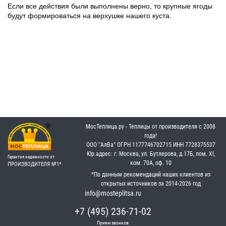
Если все действия были выполнены верно, то крупные ягоды
будут формироваться на верхушке нашего куста.
МосТеплица.ру - Теплицы от производителя с 2008
года!
OOO "АлВа"
OГРН ‎1177746702715
ИНН ‎7728375537
Юр.адрес: г. Москва, ул. Бутлерова, д.17Б, пом. XI,
Гарантия надежности от
ком. 70А, оф. 10
ПРОИЗВОДИТЕЛЯ №1*
*По данным рекомендаций наших клиентов из
открытых источников за 2014-2026 год
info@mosteplitsa.ru
+7 (495) 236-71-02
Прием звонков: