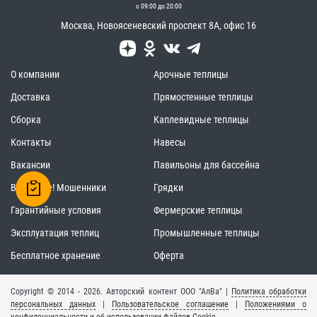
с 09:00 до 20:00
Москва
,
Новоясеневский проспект 8А, офис 16
О компании
Арочные теплицы
Доставка
Прямостенные теплицы
Сборка
Каплевидные теплицы
Контакты
Навесы
Вакансии
Павильоны для бассейна
Внимание! Мошенники
Грядки
Гарантийные условия
Фермерские теплицы
Эксплуатация теплиц
Промышленные теплицы
Бесплатное хранение
Оферта
Copyright © 2014 - 2026. Авторский контент ООО "АлВа" |
Политика обработки
персональных данных
|
Пользовательское соглашение
|
Положениями о