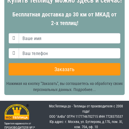
Купить теплицу можно здесь и сейчас!
Бесплатная доставка до 30 км от МКАД от
2-х теплиц!
Заказать
Нажимая на кнопку "Заказать", вы соглашаетесь на обработку своих
персональных данных.
Подробнее...
МосТеплица.ру - Теплицы от производителя с 2008
года!
OOO "АлВа"
OГРН ‎1177746702715
ИНН ‎7728375537
Юр.адрес: г. Москва, ул. Бутлерова, д.17Б, пом. XI,
Гарантия надежности от
ком. 70А, оф. 10
ПРОИЗВОДИТЕЛЯ №1*