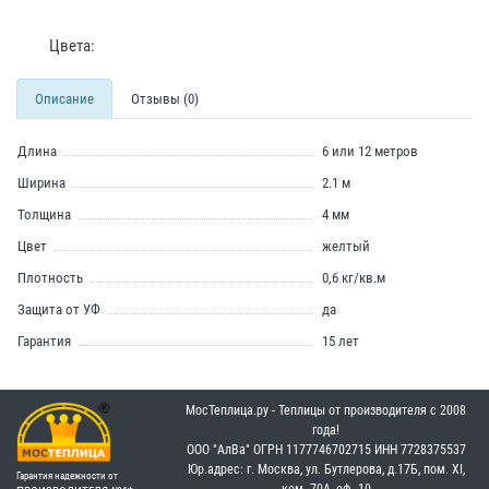
Цвета:
Описание
Отзывы (0)
Длина
6 или 12 метров
Ширина
2.1 м
Толщина
4 мм
Цвет
желтый
Плотность
0,6 кг/кв.м
Защита от УФ
да
Гарантия
15 лет
МосТеплица.ру - Теплицы от производителя с 2008
года!
OOO "АлВа"
OГРН ‎1177746702715
ИНН ‎7728375537
Юр.адрес: г. Москва, ул. Бутлерова, д.17Б, пом. XI,
Гарантия надежности от
ком. 70А, оф. 10