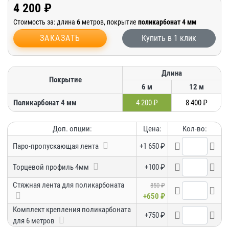
4 200 ₽
Стоимость за: длина
6
метров, покрытие
поликарбонат 4 мм
ЗАКАЗАТЬ
Купить в 1 клик
Длина
Покрытие
6 м
12 м
Поликарбонат 4 мм
4 200 ₽
8 400 ₽
Доп. опции:
Цена:
Кол-во:
Паро-пропускающая лента
+1 650 ₽
Торцевой профиль 4мм
+100 ₽
Стяжная лента для поликарбоната
850 ₽
+650 ₽
Комплект крепления поликарбоната
+750 ₽
для 6 метров