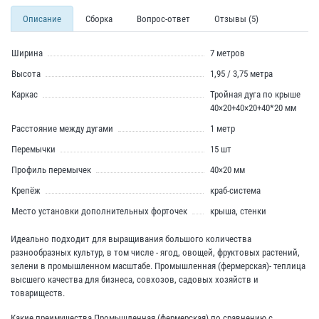
Описание
Сборка
Вопрос-ответ
Отзывы (5)
Ширина
7 метров
Высота
1,95 / 3,75 метра
Каркас
Тройная дуга по крыше
40×20+40×20+40*20 мм
Расстояние между дугами
1 метр
Перемычки
15 шт
Профиль перемычек
40×20 мм
Крепёж
краб-система
Место установки дополнительных форточек
крыша, стенки
Идеально подходит для выращивания большого количества
разнообразных культур, в том числе - ягод, овощей, фруктовых растений,
зелени в промышленном масштабе. Промышленная (фермерская)- теплица
высшего качества для бизнеса, совхозов, садовых хозяйств и
товариществ.
Какие преимущества Промышленная (фермерская) по сравнению с