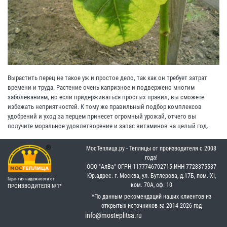
Вырастить перец не такое уж и простое дело, так как он требует затрат
времени и труда. Растение очень капризное и подвержено многим
заболеваниям, но если придерживаться простых правил, вы сможете
избежать неприятностей. К тому же правильный подбор комплексов
удобрений и уход за перцем принесет огромный урожай, отчего вы
получите моральное удовлетворение и запас витаминов на целый год.
МосТеплица.ру - Теплицы от производителя с 2008
года!
OOO "АлВа"
OГРН ‎1177746702715
ИНН ‎7728375537
Юр.адрес: г. Москва, ул. Бутлерова, д.17Б, пом. XI,
Гарантия надежности от
ком. 70А, оф. 10
ПРОИЗВОДИТЕЛЯ №1*
*По данным рекомендаций наших клиентов из
открытых источников за 2014-2026 год
info@mosteplitsa.ru