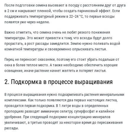
После подготовки семена высевают в посуду с расстоянием друг от друга
в 2 см и накрывают пленкой, чтобы создать парниковый эффект. Если
поддерживать температурный режим в 22–24 °С, то первые всходы
появятся уже через неделю.
Важно отметить, что семена очень не любят резкого понижения
температуры. Это может привести к тому, что всходы будут долго
прорастать, а рост рассады замедлится. Землю нужно поливать водой
комнатной температуры и своевременно опрыскивать листья.
Перец не переносит сквозняки, поэтому его стоит убрать подальше от
окна в более теплое место. А также необходимо обеспечить хорошее
освещение, иначе растение начнет желтеть и потеряет листья.
2. Подкормка в процессе выращивания
В процессе выращивания нужно подкармливать растения минеральными
комплексами. Как только появляются два первых настоящих листка,
проводится первая подкормка. В 1 литре воды в определенных
пропорциях разводят аммиачную селитру, суперфосфат и калийное
удобрение. При следующей подкормке концентрацию минералов
увеличивают, а третью проводят за некоторое время до пересаживания
рассады.