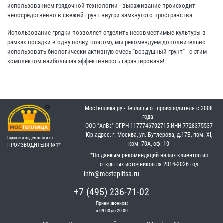
использованием грядочной технологии - высаживание происходит
непосредственно в свежий грунт внутри замкнутого пространства.
Использование грядки позволяет отделить несовместимые культуры в
рамках посадки в одну почву, поэтому, мы рекомендуем дополнительно
использовать биологически активную смесь "воздушный грунт" - с этим
комплектом наибольшая эффективность гарантирована!
МосТеплица.ру - Теплицы от производителя с 2008
года!
OOO "АлВа"
OГРН ‎1177746702715
ИНН ‎7728375537
Юр.адрес: г. Москва, ул. Бутлерова, д.17Б, пом. XI,
Гарантия надежности от
ком. 70А, оф. 10
ПРОИЗВОДИТЕЛЯ №1*
*По данным рекомендаций наших клиентов из
открытых источников за 2014-2026 год
info@mosteplitsa.ru
+7 (495) 236-71-02
Прием звонков:
с 09:00 до 20:00