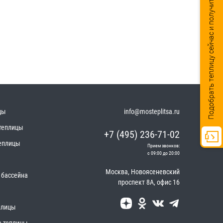
Подобрать теплицу сейчас и получить скидку
цы
info@mosteplitsa.ru
теплицы
+7 (495) 236-71-02
еплицы
Прием звонков:
с 09:00 до 20:00
Москва
,
Новоясеневский
 бассейна
проспект 8А, офис 16
плицы
 теплицы