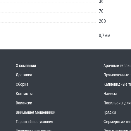
36
70
200
0,7мм
О компании
Арочные тепли
Доставка
Прямостенные 
Сборка
Каплевидные т
Контакты
Навесы
Вакансии
Павильоны для
Внимание! Мошенники
Грядки
Гарантийные условия
Фермерские те
Эксплуатация теплиц
Промышленные