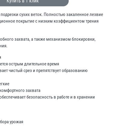
Купить в 1 клик
 подрезки сухих веток. Полностью закаленное лезвие
кционное покрытие с низким коэффициентом трения
добного захвата, а также механизмом блокировки,
ния.
м
ается острым длительное время
ает чистый срез и препятствует образованию
егкие
 комфортного захвата
 обеспечивает безопасность в работе и в хранении
сбора урожая