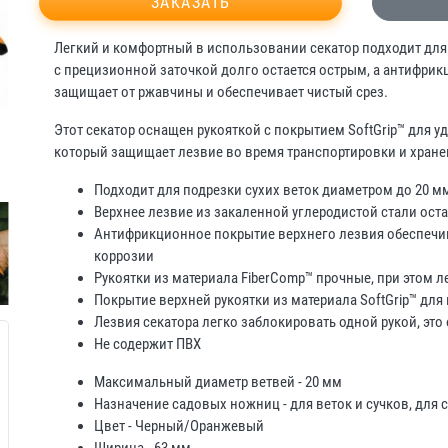
ЗАКАЗАТЬ
Легкий и комфортный в использовании секатор подходит для
с прецизионной заточкой долго остается острым, а антифри
защищает от ржавчины и обеспечивает чистый срез.
Этот секатор оснащен рукояткой с покрытием SoftGrip™ для у
который защищает лезвие во время транспортировки и хране
Подходит для подрезки сухих веток диаметром до 20 м
Верхнее лезвие из закаленной углеродистой стали ост
Антифрикционное покрытие верхнего лезвия обеспечив
коррозии
Рукоятки из материала FiberComp™ прочные, при этом л
Покрытие верхней рукоятки из материала SoftGrip™ для
Лезвия секатора легко заблокировать одной рукой, это
Не содержит ПВХ
Максимальный диаметр ветвей - 20 мм
Назначение садовых ножниц - для веток и сучков, для 
Цвет - Черный/Оранжевый