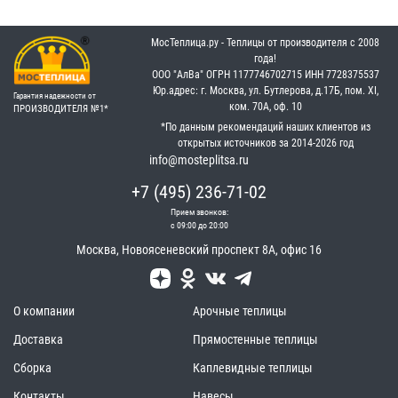
МосТеплица.ру - Теплицы от производителя с 2008
года!
OOO "АлВа"
OГРН ‎1177746702715
ИНН ‎7728375537
Юр.адрес: г. Москва, ул. Бутлерова, д.17Б, пом. XI,
Гарантия надежности от
ком. 70А, оф. 10
ПРОИЗВОДИТЕЛЯ №1*
*По данным рекомендаций наших клиентов из
открытых источников за 2014-2026 год
info@mosteplitsa.ru
+7 (495) 236-71-02
Прием звонков:
с 09:00 до 20:00
Москва
,
Новоясеневский проспект 8А, офис 16
О компании
Арочные теплицы
Доставка
Прямостенные теплицы
Сборка
Каплевидные теплицы
Контакты
Навесы