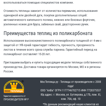
воспользоваться помощью специалистов компании.
Стоимость теплицы зависит от количества перемычек, использования
одинарной или двойной дуги, покупки дополнительных опций:
автоматического капельного полива, нижних или боковых форточек,
усиленных ножек для бруса, забивных свай, двусторонних ручек.
Преимущества теплиц из поликарбоната
Использование высококачественного поликарбоната толщиной от 4 мм с
защитой от УФ-лучей гарантирует гибкость, прочность, прозрачность
листов в течение всего срока службы парника. Гарантийный период на
поликарбонат составляет 15-20 лет.
Приглашаем выбрать и купить подходящие модели теплицы собственного
производства. Доставка товара организуется по Москве, МО и в регионы
России.
МосТеплица.ру - Теплицы от производителя с 2008
года!
OOO "АлВа"
OГРН ‎1177746702715
ИНН ‎7728375537
Юр.адрес: г. Москва, ул. Бутлерова, д.17Б, пом. XI,
Гарантия надежности от
ком. 70А, оф. 10
ПРОИЗВОДИТЕЛЯ №1*
*По данным рекомендаций наших клиентов из