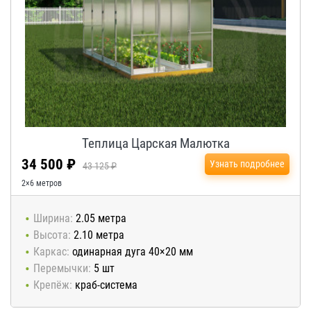
Теплица Царская Малютка
34 500 ₽
Узнать подробнее
43 125 ₽
2×6 метров
Ширина:
2.05 метра
Высота:
2.10 метра
Каркас:
одинарная дуга 40×20 мм
Перемычки:
5 шт
Крепёж:
краб-система