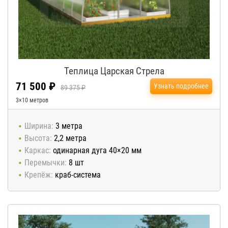
Теплица Царская Стрела
71 500 ₽
Узнать подробнее
89 375 ₽
3×10 метров
Ширина:
3 метра
Высота:
2,2 метра
Каркас:
одинарная дуга 40×20 мм
Перемычки:
8 шт
Крепёж:
краб-система